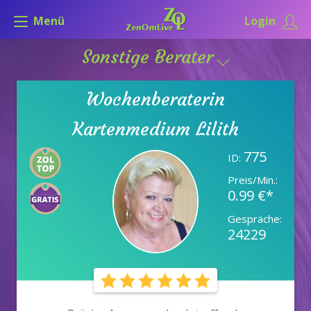
Menü
Login
Sonstige Berater
Wochenberaterin
Kartenmedium Lilith
775
ID:
Preis/Min.:
0.99 €*
Gespräche:
24229