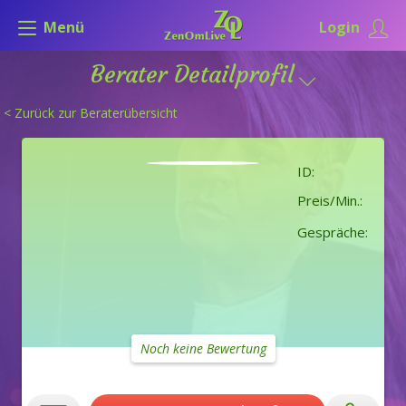
Menü
Login
Berater Detailprofil
< Zurück zur Beraterübersicht
ID:
Preis/Min.:
Gespräche:
Noch keine Bewertung