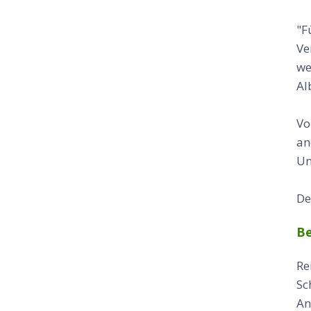
"F
Ve
we
Al
Vo
an
Un
De
Be
Re
Sc
An