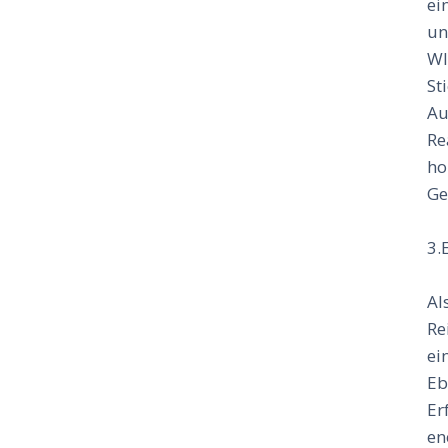
ei
un
WI
St
Au
Re
ho
Ge
3.
Al
Re
ei
Eb
Er
en