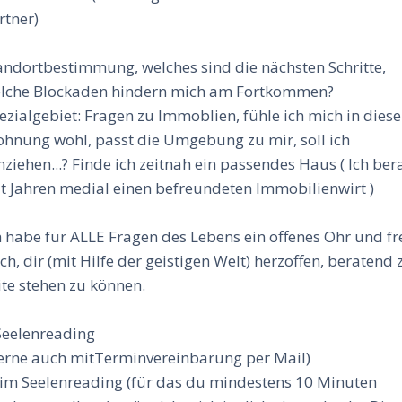
rtner)
andortbestimmung, welches sind die nächsten Schritte,
lche Blockaden hindern mich am Fortkommen?
ezialgebiet: Fragen zu Immoblien, fühle ich mich in diese
hnung wohl, passt die Umgebung zu mir, soll ich
ziehen...? Finde ich zeitnah ein passendes Haus ( Ich ber
it Jahren medial einen befreundeten Immobilienwirt )
h habe für ALLE Fragen des Lebens ein offenes Ohr und f
ch, dir (mit Hilfe der geistigen Welt) herzoffen, beratend 
ite stehen zu können.
Seelenreading
erne auch mitTerminvereinbarung per Mail)
im Seelenreading (für das du mindestens 10 Minuten