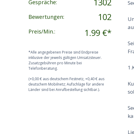
1302
Gespräche:
Se
102
Bewertungen:
Un
au
1.99 €*
Preis/Min.:
Se
Fr
*Alle angegebenen Preise sind Endpreise
inklusive der jeweils gültigen Umsatzsteuer.
Zusatzgebühren pro Minute bei
1.
Telefonberatung.
(+0,00 € aus deutschem Festnetz, +0,40 € aus
Ku
deutschem Mobilnetz; Aufschläge für andere
Länder sind bei Anrufbestellung sichtbar.).
sol
Se
ka
Li