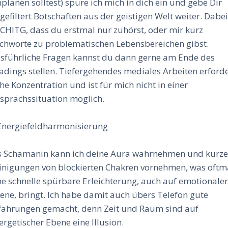
nplanen solltest) spüre ich mich in dich ein und gebe Dir
gefiltert Botschaften aus der geistigen Welt weiter. Dabei
CHITG, dass du erstmal nur zuhörst, oder mir kurz
ichworte zu problematischen Lebensbereichen gibst.
sführliche Fragen kannst du dann gerne am Ende des
adings stellen. Tiefergehendes mediales Arbeiten erforde
he Konzentration und ist für mich nicht in einer
sprächssituation möglich.
Energiefeldharmonisierung
s Schamanin kann ich deine Aura wahrnehmen und kurz
inigungen von blockierten Chakren vornehmen, was oftm
ne schnelle spürbare Erleichterung, auch auf emotionale
ene, bringt. Ich habe damit auch übers Telefon gute
fahrungen gemacht, denn Zeit und Raum sind auf
ergetischer Ebene eine Illusion.