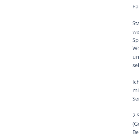
Pa
St
we
Sp
Wo
um
se
Ic
mi
Se
2.
(G
Be