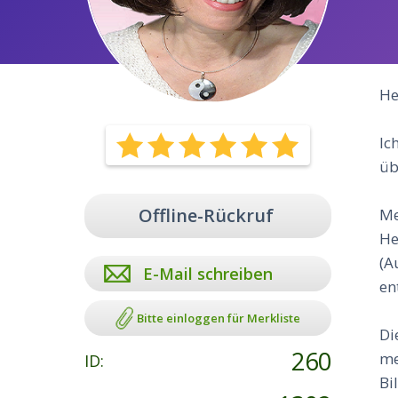
He
Ic
üb
Offline-Rückruf
Me
He
(A
E-Mail schreiben
en
Bitte einloggen für Merkliste
Di
260
me
ID:
Bi