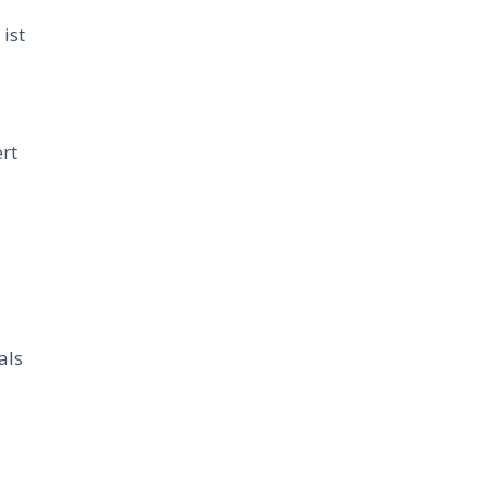
 ist
rt
e
als
r