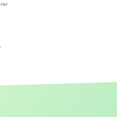
cher
n