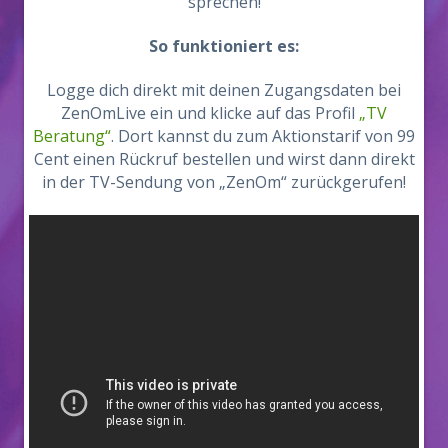
sprechen!
So funktioniert es:
Logge dich direkt mit deinen Zugangsdaten bei
ZenOmLive ein und klicke auf das Profil
„TV
Beratung“
. Dort kannst du zum Aktionstarif von 99
Cent einen Rückruf bestellen und wirst dann direkt
in der TV-Sendung von „ZenOm“ zurückgerufen!