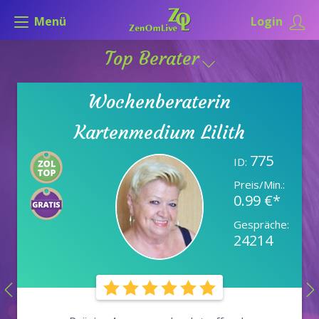
Menü
Login
Top Berater
Wochenberaterin
Kartenmedium Lilith
775
ID:
Preis/Min.:
0.99 €*
Gespräche:
24214