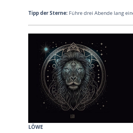
Tipp der Sterne:
Führe drei Abende lang ein
LÖWE