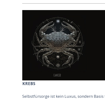
KREBS
Selbstfürsorge ist kein Luxus, sondern Basis