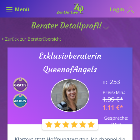
Menü
Login
Berater Detailprofil
< Zurück zur Beraterübersicht
Exklusivberaterin
QueenofAngels
253
ID:
Preis/Min.:
1.99 €*
1.11 €*
Gespräche:
367
Klartext statt Hoffnungswarten. Ich channel die