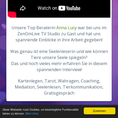
Unsere Top Beraterin
Anna Lucy
war bei uns im
ZenOmLive TV Studio zu Gast und hat uns
spannende Einblicke in ihre Arbeit gegeben!
Was genau ist eine Seelenleserin und wie können
Tiere unsere Seele spiegeln?
Das und noch vieles mehr erfahren Sie in diesem
spannenden Interview!
Kartenlegen, Tarot, Wahragen, Coaching,
Mediation, Seelenlesen, Tierkommunikation,
Gratisgespräch
Diese Webseite nutzt Cookies, um bestmögliche Funktionalität
Zustimmen
Zur Desktop Version wechseln
bieten zu können.
Mehr Infos