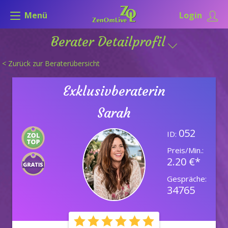
Menü
Login
Berater Detailprofil
< Zurück zur Beraterübersicht
Exklusivberaterin
Sarah
052
ID:
Preis/Min.:
2.20 €*
Gespräche:
34765