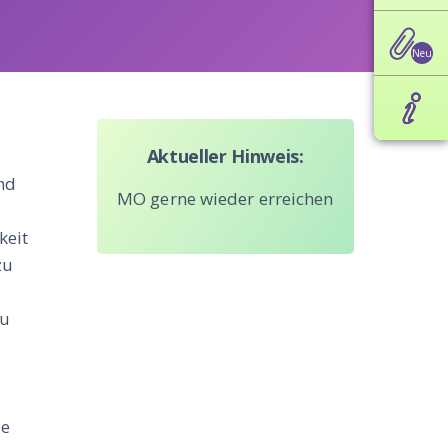
Aktueller Hinweis:
nd
MO gerne wieder erreichen
keit
zu
Du
le