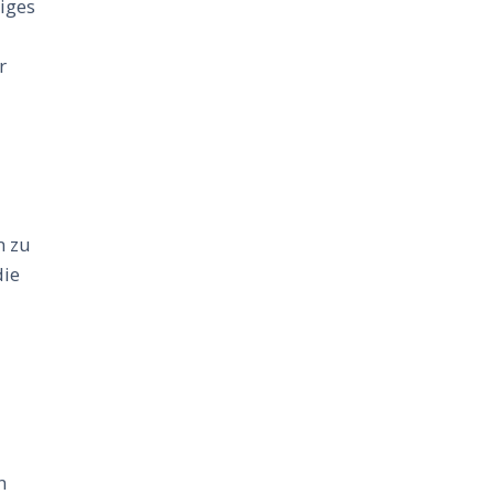
iges
r
n zu
die
n