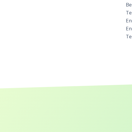
Be
Te
En
En
Te