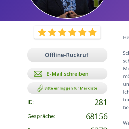
He
Sc
Offline-Rückruf
sc
Mi
E-Mail schreiben
mö
un
Bitte einloggen für Merkliste
Ic
tu
281
ID:
be
68156
Gespräche:
We