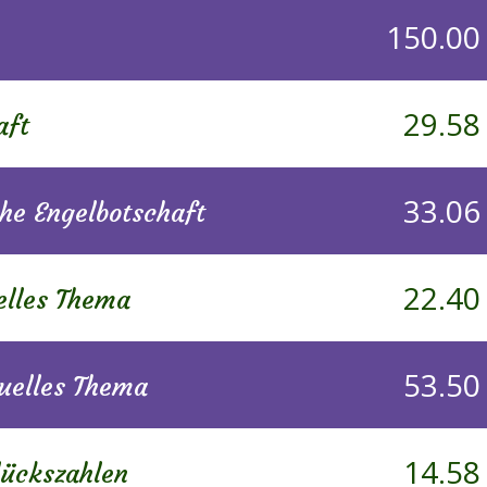
150.00
29.58
aft
33.06
he Engelbotschaft
22.40
elles Thema
53.50
tuelles Thema
14.58
lückszahlen