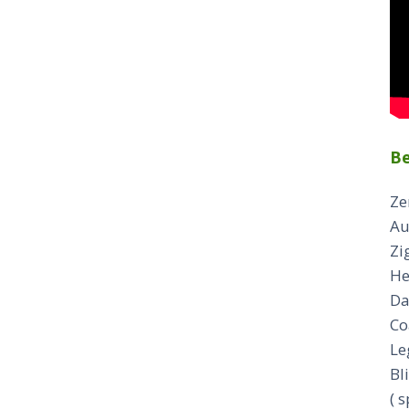
Be
Ze
Au
Zi
He
Da
Co
Le
Bl
( 