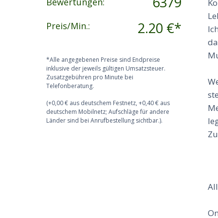
6379
Bewertungen:
Ko
Le
2.20 €*
Preis/Min.:
Ic
da
Mu
*Alle angegebenen Preise sind Endpreise
inklusive der jeweils gültigen Umsatzsteuer.
Zusatzgebühren pro Minute bei
We
Telefonberatung.
st
(+0,00 € aus deutschem Festnetz, +0,40 € aus
Me
deutschem Mobilnetz; Aufschläge für andere
le
Länder sind bei Anrufbestellung sichtbar.).
Zu
Al
On