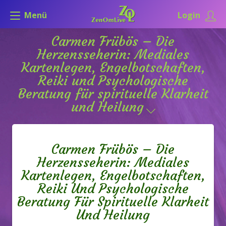
Menü
Login
Carmen Frübös – Die
Herzensseherin: Mediales
Kartenlegen, Engelbotschaften,
Reiki und Psychologische
Beratung für spirituelle Klarheit
und Heilung
Carmen Frübös – Die
Herzensseherin: Mediales
Kartenlegen, Engelbotschaften,
Reiki Und Psychologische
Beratung Für Spirituelle Klarheit
Und Heilung