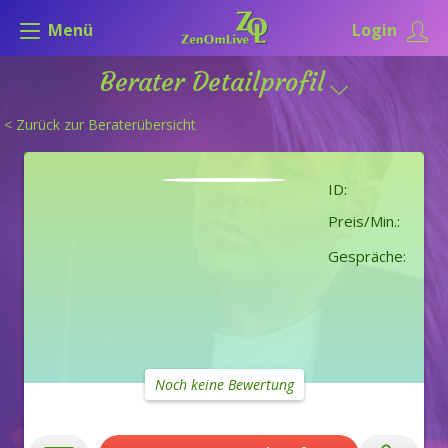
Menü
Login
Berater Detailprofil
< Zurück zur Beraterübersicht
ID:
Preis/Min.:
Gespräche:
Noch keine Bewertung