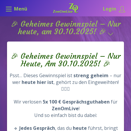
Menü
Login
🎉 Geheimes Gewinnspiel – Nur
heute, am 30.10.2025! 🎉
🎉 Geheimes Gewinnspiel – Nur
Heute, Am 30.10.2025! 🎉
Psst… Dieses Gewinnspiel ist
streng geheim
– nur
wer
heute hier ist
, gehört zu den Eingeweihten!
🕵️‍♀️✨
Wir verlosen
5x 100 € Gesprächsguthaben
für
ZenOmLive
!
Und so einfach bist du dabei:
🔹
Jedes Gespräch
, das du
heute
führst, bringt